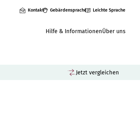
Kontakt
Gebärdensprache
Leichte Sprache
Hilfe & Informationen
Über uns
Jetzt vergleichen
nz
Vergleichen
K
M
räger: