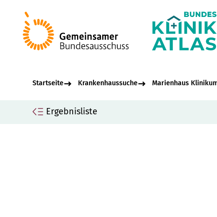
Startseite
Krankenhaussuche
Marienhaus Kliniku
Ergebnisliste
Seiteninhalt
Mar
Allgemeine Informationen