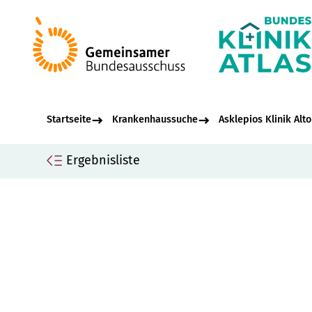
Startseite
Krankenhaussuche
Asklepios Klinik Alt
Ergebnisliste
Seiteninhalt
Ask
Allgemeine Informationen