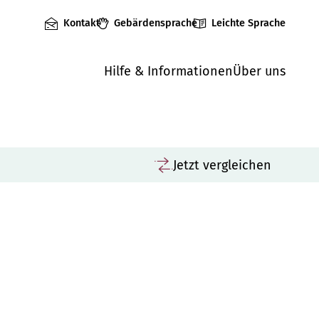
Kontakt
Gebärdensprache
Leichte Sprache
Hilfe & Informationen
Über uns
Jetzt vergleichen
Vergleichen
K
M
Träger: