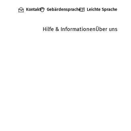
Kontakt
Gebärdensprache
Leichte Sprache
Hilfe & Informationen
Über uns
hen Daten sehr
n, dass die
externen
zierte oder
atürliche Person