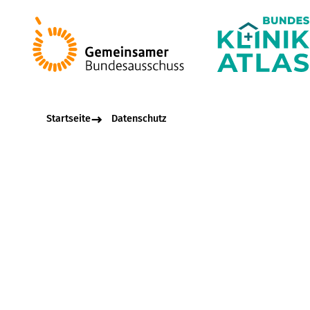
Startseite
Datenschutz
Datensc
Der Gemeinsame Bund
ernst. Aus diesem Gr
Vorschriften über d
Dienstleistern beach
Personenbezogene Dat
identifizierbare natü