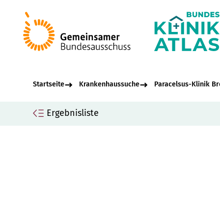
Startseite
Krankenhaussuche
Paracelsus-Klinik B
Ergebnisliste
Seiteninhalt
Par
Allgemeine Informationen