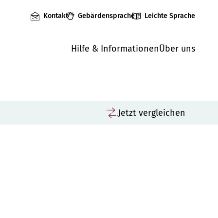
Kontakt
Gebärdensprache
Leichte Sprache
Hilfe & Informationen
Über uns
Jetzt vergleichen
Vergleichen
K
M
Träger: